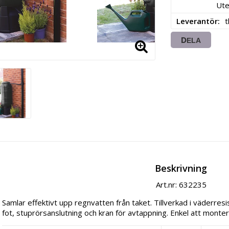
Ute
Leverantör
DELA
Beskrivning
Art.nr: 632235
Samlar effektivt upp regnvatten från taket. Tillverkad i väderresi
fot, stuprörsanslutning och kran för avtappning. Enkel att monter