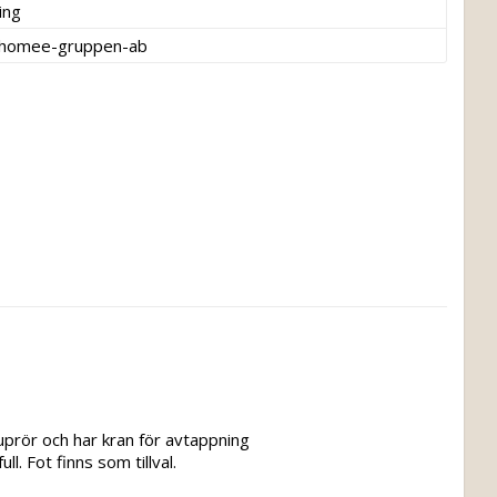
ing
thomee-gruppen-ab
tuprör och har kran för avtappning 
l. Fot finns som tillval.