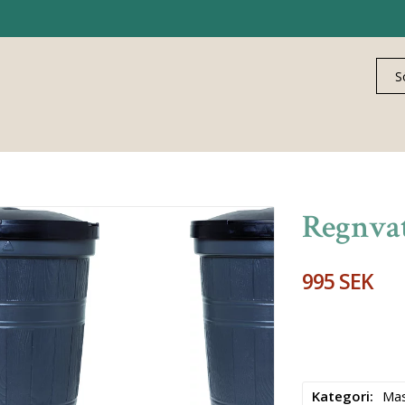
Regnva
995 SEK
Kategori
Mas