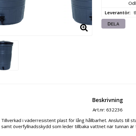
Odl
Leverantör
DELA
Beskrivning
Art.nr: 632236
Tillverkad i väderresistent plast för lång hållbarhet. Ansluts till s
samt överfyllnadsskydd som leder tillbaka vattnet när tunnan är ful