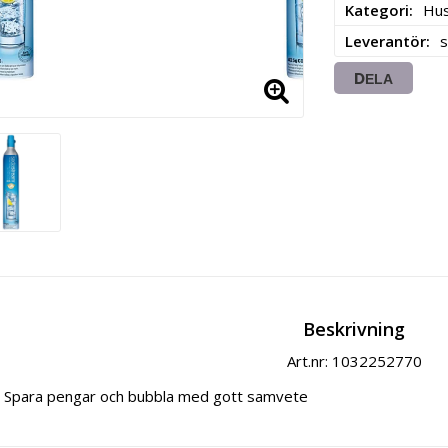
Kategori
Hu
Leverantör
DELA
Beskrivning
Art.nr: 1032252770
Spara pengar och bubbla med gott samvete